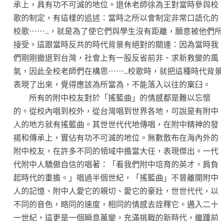
承上，具有功不可滅的地位。退休老師徐為王對當時參與校
歌的制定，有這樣的追述：當時之所以會制定非常口語化的
校歌……..，就是為了使它們與學生沒有距離，願意被他們
接受。這跟當時反共的時代背景有絕對的關連：因為當時我
們剛剛撤退到台灣，社會上有一股反省前非、求新救變的風
氣，因此全校老師們在構思……..校歌時，就把這種時代背
表現了出來，覺得應該為所當為，不能落入以往的窠臼。
所有的附中校友對於「搖籃曲」的情感都是難以忘懷
的。從校內唱到校外，從台灣唱到世界各地，可說是有附中
人的地方就有搖籃曲。其世世代代地傳唱，在附中精神的發
揚和傳承上，實佔有功不可滅的地位。無數散布在海內外的
附中校友，在許多不同的領域中擔當大任，表現傑出。一代
代附中人驕傲自信的唱著：「看我們附中培育的英才，肩負
起時代的重擔。」唱過半個世紀，「搖籃曲」不曾離開附中
人的記憶、附中人愛它的親切、愛它的豪壯，世世代代，以
不同的音色，略同的速度，相同的情感去詮釋它。邁入二十
一世紀，這更是一個瞬息萬變，充滿挑戰的新時代，繼踵前