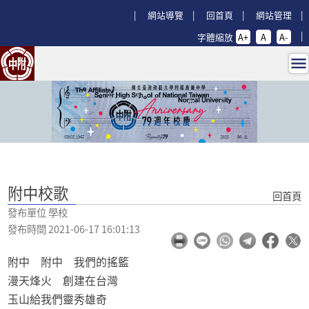
跳過上區塊
:::
網站導覽
回首頁
網站管理
字體縮放
A+
A
A-
附中校歌 - 回師大附中首頁
:::
附中校歌
回首頁
發布單位 學校
發布時間 2021-06-17 16:01:13
附中 附中 我們的搖籃
漫天烽火 創建在台灣
玉山給我們靈秀雄奇