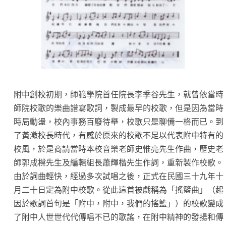
附中創校初期，師範學院首任院長李季谷先生，就曾依當時
師院校歌的樂曲譜寫歌詞，製成最早的校歌，但是因為當時
時局動盪，校內事務百廢待舉，校歌只是聊備一格而已。到
了黃澂校長時代，有感於原來的校歌不足以代表附中特有的
校風，於是商請當時本校音樂老師史惟亮先生作曲，歷史老
師郭成橖先生及編輯組長蕭輝楷先生作詞，重新製作校歌。
由於詞曲輕快，經過多次試唱之後，正式在民國三十九年十
月二十日定為附中校歌。從此這首被戲稱為「搖籃曲」（起
因於歌詞首句是「附中，附中，我們的搖籃」）的校歌變成
了附中人世世代代傳唱不已的歌謠，在附中精神的發揚和傳