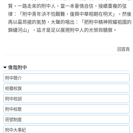
賢，一路走來的附中人，當一本豪情自信，接續重複的弦
律：「附中青年決不怕艱難，復興中華相期在明天」，然後
再以最昂揚的氣勢，大聲的唱出：「把附中精神照耀祖國的
錦繡河山」，這才是足以展現附中人的光榮與驕傲。
回首頁
偉哉附中
附中簡介
校徽校旗
附中校訓
附中校歌
班號制度
附中大事紀