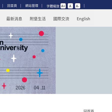
回首頁
網站管理
字體縮放
A+
A
A-
最新消息
附堡生活
國際交流
English
回首頁