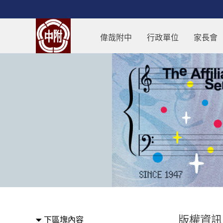
跳過上區塊
版權資訊 - 回師大附中首頁
偉哉附中
行政單位
家長會
:::
版權資訊
下區塊內容