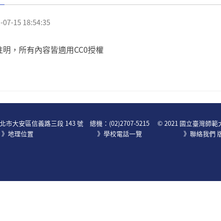
7-15 18:54:35
註明，所有內容皆適用CC0授權
:::
 台北市大安區信義路三段 143 號
總機：
(02)2707-5215
© 2021 國立臺灣師
》地理位置
》學校電話一覽
》
聯絡我們