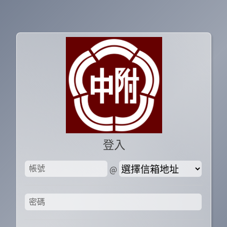
登入
信箱網域
帳號
@
密碼