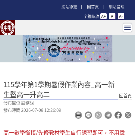
跳過上區塊
:::
網站導覽
回首頁
網站管理
字體縮放
A+
A
A-
115學年第1學期暑假作業內容_高一
:::
115學年第1學期暑假作業內容_高一新
生暨高一升高二
回首頁
發布單位 試務組
發布時間 2026-07-08 12:26:09
高一數學銜接/先修教材學生自行練習即可，不用繳