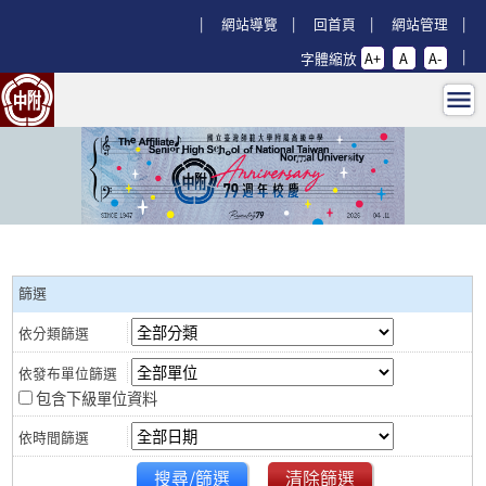
跳過上區塊
:::
網站導覽
回首頁
網站管理
字體縮放
A+
A
A-
行事曆 - 回師大附中首頁
:::
篩選
包含下級單位資料
搜尋/篩選
清除篩選