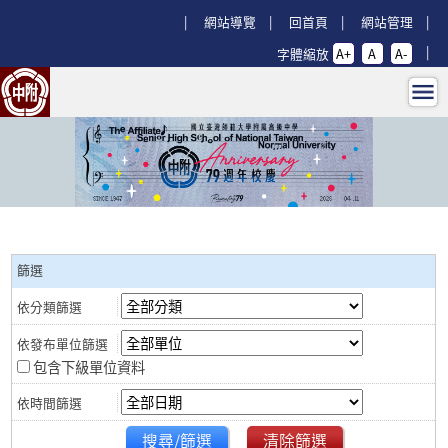
跳過上區塊
:::
網站導覽
回首頁
網站管理
字體縮放
A+
A
A-
新冠肺炎專區 - 回師大附中首頁
:::
篩選
包含下級單位資料
搜尋/篩選
清除篩選