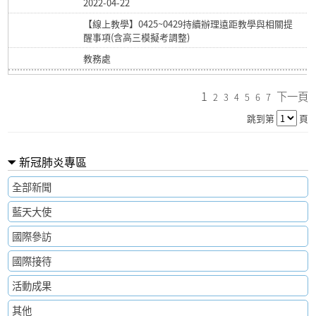
2022-04-22
【線上教學】0425~0429持續辦理遠距教學與相關提
醒事項(含高三模擬考調整)
教務處
1
下一頁
2
3
4
5
6
7
跳到第
頁
新冠肺炎專區
全部新聞
藍天大使
國際參訪
國際接待
活動成果
其他