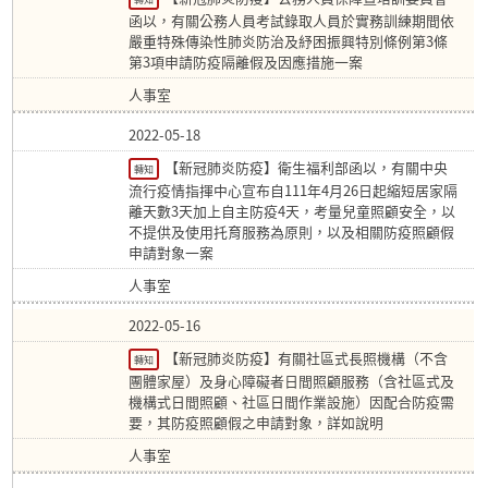
函以，有關公務人員考試錄取人員於實務訓練期間依
嚴重特殊傳染性肺炎防治及紓困振興特別條例第3條
第3項申請防疫隔離假及因應措施一案
人事室
2022-05-18
【新冠肺炎防疫】衛生福利部函以，有關中央
轉知
流行疫情指揮中心宣布自111年4月26日起縮短居家隔
離天數3天加上自主防疫4天，考量兒童照顧安全，以
不提供及使用托育服務為原則，以及相關防疫照顧假
申請對象一案
人事室
2022-05-16
【新冠肺炎防疫】有關社區式長照機構（不含
轉知
團體家屋）及身心障礙者日間照顧服務（含社區式及
機構式日間照顧、社區日間作業設施）因配合防疫需
要，其防疫照顧假之申請對象，詳如說明
人事室