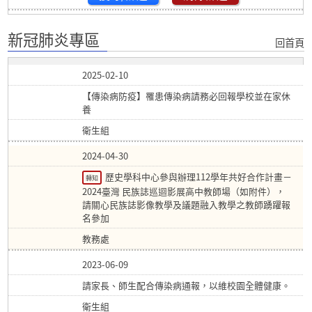
新冠肺炎專區
回首頁
2025-02-10
【傳染病防疫】罹患傳染病請務必回報學校並在家休
養
衛生組
2024-04-30
歷史學科中心參與辦理112學年共好合作計畫－
轉知
2024臺灣 民族誌巡迴影展高中教師場（如附件），
請關心民族誌影像教學及議題融入教學之教師踴躍報
名參加
教務處
2023-06-09
請家長、師生配合傳染病通報，以維校園全體健康。
衛生組