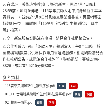
6. 音樂班、美術班特教(身心障礙)新生，需於7月7日晚上
23:59前，填寫並傳送「115學年度師大附中資源班新生基本
資料表」，並請於7月8日報到繳交畢業證書後，另至輔導室
特教組報到。請詳閱「115學年度特教新生報到說明_藝才
班」檔案。
7. 高一新生服裝訂購注意事項，請見合作社網路公告。
8. 合作社於7月9日「免試入學」報到當天上午9至11時，於
至善樓3樓教室提供暑假作業用書選購服務。相關問題請見合
作社校網公告，或電洽合作社詢問。聯絡電話：專線2708-
3826，或2707-5215分機800。
參考資料
115音樂美術班新生_報到序號.pdf
預覽
下載
01_115音樂班美術班新生(報到)注意事項.pdf
預覽
下載
02_校園平面圖.pdf
預覽
下載