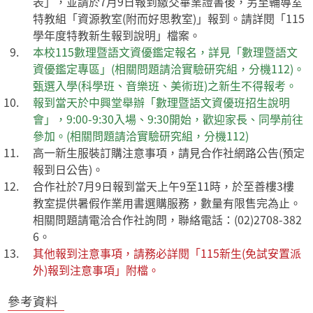
表」，並請於7月9日報到繳交畢業證書後，另至輔導室
特教組「資源教室(附而好思教室)」報到。請詳閱「115
學年度特教新生報到說明」檔案。
本校115數理暨語文資優鑑定報名，詳見「數理暨語文
資優鑑定專區」(相關問題請洽實驗研究組，分機112)。
甄選入學(科學班、音樂班、美術班)之新生不得報考。
報到當天於中興堂舉辦「數理暨語文資優班招生說明
會」，9:00-9:30入場、9:30開始，歡迎家長、同學前往
參加。(相關問題請洽實驗研究組，分機112)
高一新生服裝訂購注意事項，請見合作社網路公告(預定
報到日公告)。
合作社於7月9日報到當天上午9至11時，於至善樓3樓
教室提供暑假作業用書選購服務，數量有限售完為止。
相關問題請電洽合作社詢問，聯絡電話：(02)2708-382
6。
其他報到注意事項，請務必詳閱「115新生(免試安置派
外)報到注意事項」附檔。
參考資料