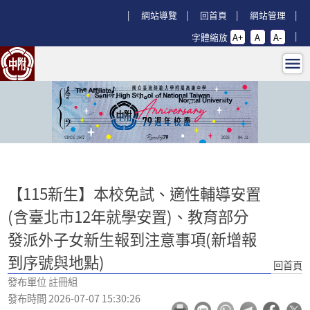
跳過上區塊
:::
網站導覽
回首頁
網站管理
字體縮放
A+
A
A-
【115新生】本校免試、適性輔導安置
:::
【115新生】本校免試、適性輔導安置
(含臺北市12年就學安置)、教育部分
發派外子女新生報到注意事項(新增報
到序號與地點)
回首頁
發布單位 註冊組
發布時間 2026-07-07 15:30:26