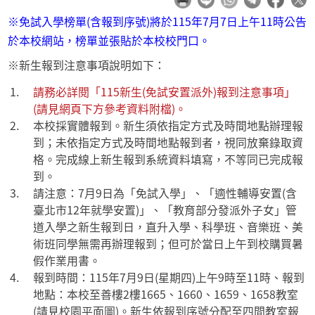
※免試入學榜單(含報到序號)將於115年7月7日上午11時公告
於本校網站，榜單並張貼於本校校門口。
※新生報到注意事項說明如下：
請務必詳閱「115新生(免試安置派外)報到注意事項」
(請見網頁下方參考資料附檔)。
本校採實體報到。新生須依指定方式及時間地點辦理報
到；未依指定方式及時間地點報到者，視同放棄錄取資
格。完成線上新生報到系統資料填寫，不等同已完成報
到。
請注意：7月9日為「免試入學」、「適性輔導安置(含
臺北市12年就學安置)」、「教育部分發派外子女」管
道入學之新生報到日，直升入學、科學班、音樂班、美
術班同學無需再辦理報到；但可於當日上午到校購買暑
假作業用書。
報到時間：115年7月9日(星期四)上午9時至11時、報到
地點：本校至善樓2樓1665、1660、1659、1658教室
(請見校園平面圖)。新生依報到序號分配至四間教室報