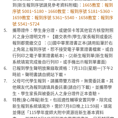
到(新生報到序號請見參考資料附檔)：
1665教室：報到
序號 S001~S180、1660教室：報到序號 S181~S360、
1659教室：報到序號 S361~S540、1658教室：報到序
號 S541~S724
攜帶證件：學生身分證，或健保卡等其他官方核發附照
片之身分證明文件。【繳交表件(學生/家長報到或委託
報到都需繳交)】：(1)國中畢業證書正本(請用鉛筆於右
上角寫上報到序號，恕不接受電子畢業證書檔案，或自
行列印之電子畢業證書紙本)、(2)新生報到單(新生報到
系統填寫完成後自行列印，或手機出示報到單畫面)
已報到學生聲明放棄錄取資格：7月13日(星期一)下午2
時前。聲明書請自網站下載。
父母可代學生報到，請攜帶雙方證件，無需委託書。其
他親友代為報到請填具委託書(請自行下載)，並攜帶學
生、學生家長與被委託人之身分證件正本查驗。
特教(身心障礙)新生，包括適性輔導安置同學，除完成
新生報到系統填寫外，需於7月8日晚上11:59前，填寫
並傳送「115學年度師大附中資源班新生基本資料