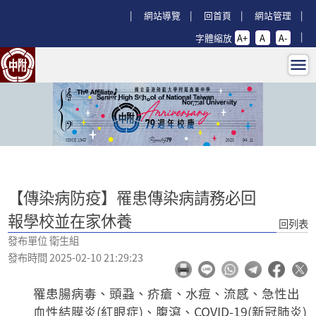
跳過上區塊
:::
網站導覽
回首頁
網站管理
字體縮放
A+
A
A-
【傳染病防疫】罹患傳染病請務必回報
:::
【傳染病防疫】罹患傳染病請務必回
報學校並在家休養
回列表
發布單位 衛生組
發布時間 2025-02-10 21:29:23
罹患腸病毒、頭蝨、疥瘡、水痘、流感、急性出
血性結膜炎(紅眼症)、腹瀉、COVID-19(新冠肺炎)