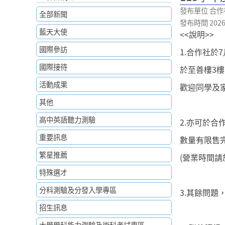
發布單位 合作
全部新聞
發布時間 2026-0
藍天大使
<<說明>>
國際參訪
1.合作社於
國際接待
於至善樓3樓
活動成果
歡迎同學及
其他
高中英語聽力測驗
2.亦可於
重要訊息
數量有限售
繁星推薦
(營業時間請
特殊選才
分科測驗及分發入學專區
3.其餘問題
招生訊息