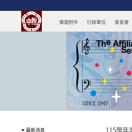
跳過上區塊
115學年度高一新生暑假作業用
偉哉附中
行政單位
家長會
:::
115學
最新消息