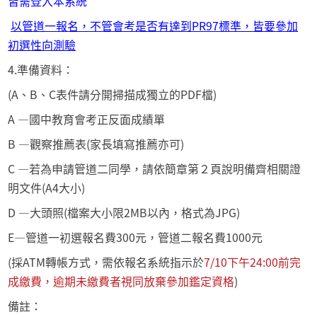
皆需登入本系統
以管道一報名，不管會考是否有達到PR97標準，皆要參加
初選性向測驗
4.準備資料：
(A、B、C表件請分開掃描成獨立的PDF檔)
A —國中教育會考正反面成績單
B —觀察推薦表(家長填寫推薦亦可)
C —若為申請管道二同學，請依簡章第２頁說明備齊相關證
明文件(A4大小)
D —大頭照(檔案大小限2MB以內，格式為JPG)
E—管道一初選報名費300元，管道二報名費1000元
(採ATM轉帳方式，需依報名系統指示於
7/10下午24:00前完
成繳費
，逾期未繳費者視同放棄參加鑑定資格
)
備註：