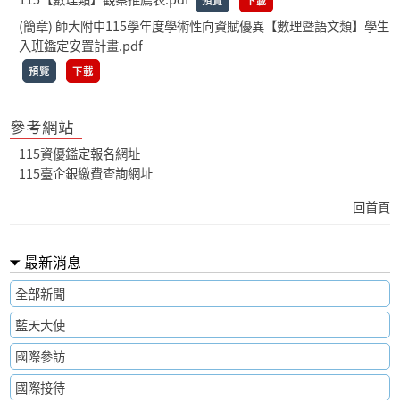
預覽
下載
(簡章) 師大附中115學年度學術性向資賦優異【數理暨語文類】學生
入班鑑定安置計畫.pdf
預覽
下載
參考網站
115資優鑑定報名網址
115臺企銀繳費查詢網址
回首頁
最新消息
全部新聞
藍天大使
國際參訪
國際接待