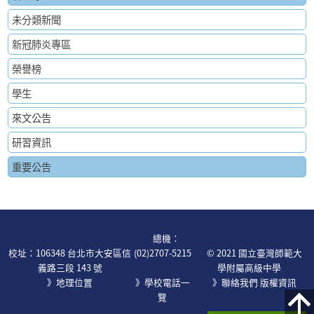
未分類新聞
新冠肺炎專區
榮譽榜
學生
來文公告
研習資訊
重要公告
:::
總機：
校址：106348 台北市大安區信
(02)2707-5215
© 2021 國立臺灣師範大
義路三段 143 號
學附屬高級中學
》地理位置
》學校電話一
》
聯絡我們
版權資訊
覽