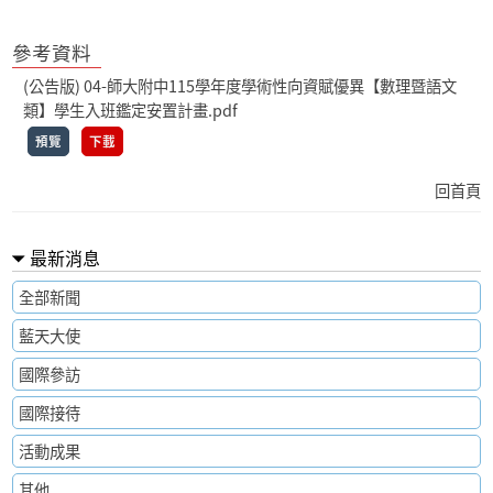
參考資料
(公告版) 04-師大附中115學年度學術性向資賦優異【數理暨語文
類】學生入班鑑定安置計畫.pdf
預覽
下載
回首頁
最新消息
全部新聞
藍天大使
國際參訪
國際接待
活動成果
其他