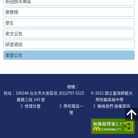
新冠肺炎專區
榮譽榜
學生
來文公告
研習資訊
重要公告
:::
總機：
校址：106348 台北市大安區信
(02)2707-5215
© 2021 國立臺灣師範大
義路三段 143 號
學附屬高級中學
》地理位置
》學校電話一
》
聯絡我們
版權資訊
覽