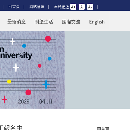
回首頁
網站管理
字體縮放
A+
A
A-
師大附中首頁
最新消息
附堡生活
國際交流
English
正報名中
回首頁