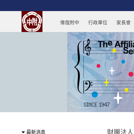
跳過上區塊
財團法人語言訓練測驗中心「全
偉哉附中
行政單位
家長會
:::
財團法人
最新消息