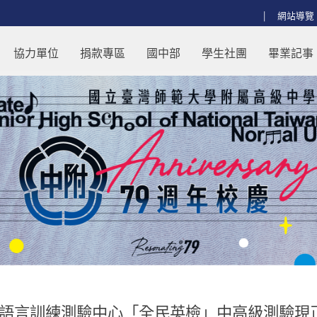
:::
網站導覽
民英檢」中高級測驗現正報名中 - 回
協力單位
捐款專區
國中部
學生社團
畢業記事
語言訓練測驗中心「全民英檢」中高級測驗現