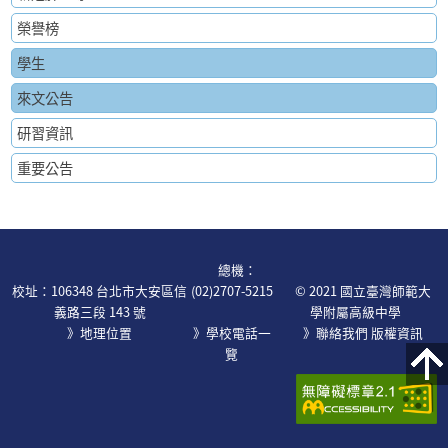
榮譽榜
學生
來文公告
研習資訊
重要公告
:::
總機：
校址：106348 台北市大安區信
(02)2707-5215
© 2021 國立臺灣師範大
義路三段 143 號
學附屬高級中學
》地理位置
》學校電話一
》
聯絡我們
版權資訊
覽