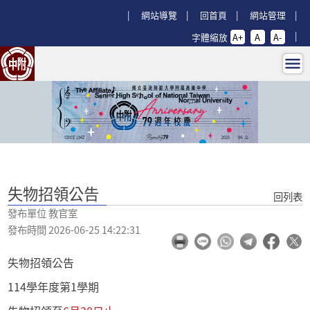
跳過上區塊
:::
網站導覽
回首頁
網站管理
字體縮放
A+
A
A-
失物招領公告 - 回師大附中首頁
:::
失物招領公告
回列表
發布單位 教官室
發布時間 2026-06-25 14:22:31
失物招領公告
114學年度第1學期