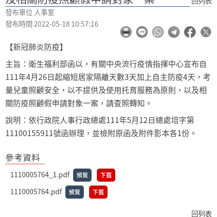
回列表
發布單位 人事室
發布時間 2022-05-18 10:57:16
【新冠肺炎防疫】
主旨：衛生福利部函以，有關中央流行疫情指揮中心宣布自
111年4月26日起縮短居家隔離天數3天加上自主防疫4天，考
量兒童照顧安全，以不提供及使用托育服務為原則，以及相
關防疫照顧假申請對象一案，請查照轉知。
說明：依行政院人事行政總處111年5月12日總處培字第
11100155911號函辦理，並檢附原函及附件影本各1份。
參考資料
1110005764_1.pdf
預覽
下載
1110005764.pdf
預覽
下載
回列表