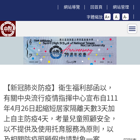
跳過上區塊
:::
網站導覽
回首頁
網站管理
字體縮放
A+
A
A-
【新冠肺炎防疫】衛生福利部函以，有
:::
【新冠肺炎防疫】衛生福利部函以，
有關中央流行疫情指揮中心宣布自111
年4月26日起縮短居家隔離天數3天加
上自主防疫4天，考量兒童照顧安全，
以不提供及使用托育服務為原則，以
及相關防疫照顧假申請對象一案