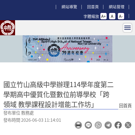
跳過上區塊
:::
網站導覽
回首頁
網站管理
字體縮放
A+
A
A-
國立竹山高級中學辦理114學年度第
:::
國立竹山高級中學辦理114學年度第二
學期高中優質化暨數位前導學校「跨
領域 教學課程設計增能工作坊」
回首頁
發布單位 教務處
發布時間 2026-06-03 11:14:01