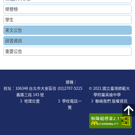
榮譽榜
學生
來文公告
研習資訊
重要公告
:::
總機：
校址：106348 台北市大安區信
(02)2707-5215
© 2021 國立臺灣師範大
義路三段 143 號
學附屬高級中學
》地理位置
》學校電話一
》
聯絡我們
版權資訊
覽