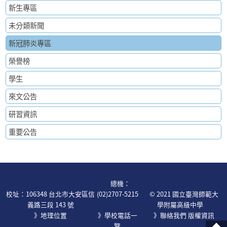
新生專區
未分類新聞
新冠肺炎專區
榮譽榜
學生
來文公告
研習資訊
重要公告
:::
總機：
校址：106348 台北市大安區信
(02)2707-5215
© 2021 國立臺灣師範大
義路三段 143 號
學附屬高級中學
》地理位置
》學校電話一
》
聯絡我們
版權資訊
覽