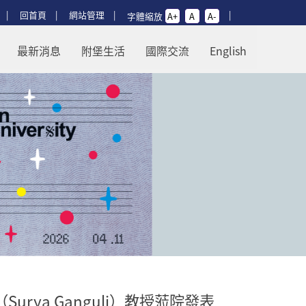
回首頁
網站管理
字體縮放
A+
A
A-
uli）教授蒞院發表專題演講 - 回師大
最新消息
附堡生活
國際交流
English
ya Ganguli）教授蒞院發表