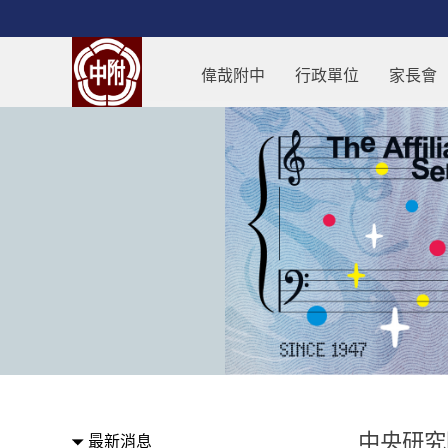
跳過上區塊
中央研究院邀請史丹佛大學應用物理
偉哉附中
行政單位
家長會
:::
中央研究
最新消息