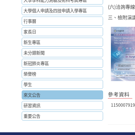
大學學科能力測驗及術科考試專區
(六)洽詢專線
大學個人申請及四技申請入學專區
三、檢附演
行事曆
家長日
新生專區
未分類新聞
新冠肺炎專區
榮譽榜
學生
參考資料
來文公告
1150007919
研習資訊
重要公告