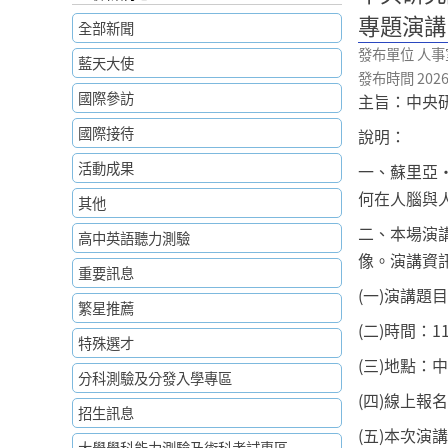
專題演講
全部新聞
發布單位 人事
藍天大使
發布時間 2026-0
國際參訪
主旨：中央研
國際接待
說明：
活動成果
一、蘇里亞
何在人腦與
其他
二、本場演
高中英語聽力測驗
像。演講資
重要訊息
(一)演講題
繁星推薦
(二)時間：
特殊選才
(三)地點：
分科測驗及分發入學專區
(四)線上報名：h
招生訊息
(五)本次演