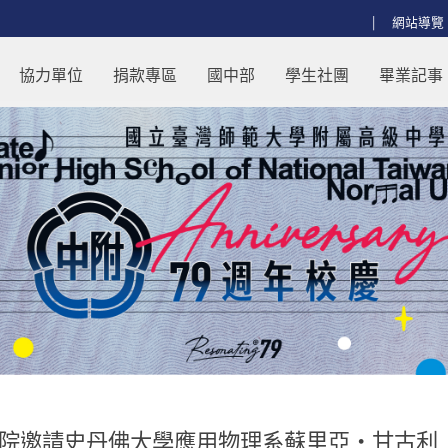
:::
網站導覽
系蘇里亞・甘古利（Surya Gang
協力單位
捐款專區
國中部
學生社團
畢業記事
院邀請史丹佛大學應用物理系蘇里亞・甘古利（Sur