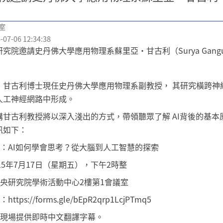
室
7-06 12:34:38
究院邀請史丹佛大學應用物理系蘇里亞・甘古利（Surya Gan
・甘古利博士現任史丹佛大學應用物理系副教授， 其研究橫跨神
人工神經網路中形成。
講甘古利教授將以深入淺出的方式，帶領聽眾了解 AI背後的基
訊如下：
目：AI如何學會思考？從大腦到人工智慧的探索
115年7月17日（星期五），下午2時整
中央研究院學術活動中心2樓第1會議室
ttps://forms.gle/bEpR2qrp1LcjPTmq5
講現場提供即時中文翻譯字幕。