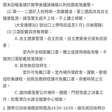
間未回報者請於開學後儘速補報以利校園疫情彙整。
(2) 第一、二週於入校時統一測量體溫，第三週起改為自主
健康監測，請落實生病不上班、不上課之規範。
(大安捷運站2 號出口上學時段延至3 月1 日後開啟)
(3) 口罩配戴與用餐規範：
A. 自主健康管理、自主防疫、自主應變身分或有症狀
者：
室內外全程配戴口罩，獨立或使用隔板用餐，不
適用口罩配戴放寬措施。
B. 其他無症狀師生：
室外可免戴口罩。室內場所僅飲食、運動、歌唱
或吹奏課程、拍照及教師授課可免戴口罩。用餐時禁止交
談。
C. 請持續落實公共場所、開關、門把等處之消毒工
作，如需漂白水請洽健康中心領取。
2. 開學日回收場開放時間為14:50~16:00，請先將回收物分