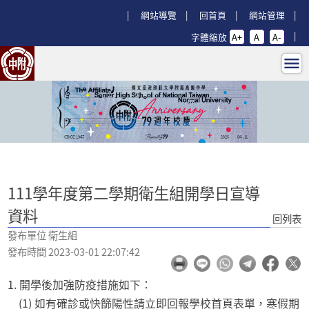
跳過上區塊
:::
網站導覽
回首頁
網站管理
字體縮放
A+
A
A-
111學年度第二學期衛生組開學日宣導
:::
111學年度第二學期衛生組開學日宣導
資料
回列表
發布單位 衛生組
發布時間 2023-03-01 22:07:42
1. 開學後加強防疫措施如下：
(1) 如有確診或快篩陽性請立即回報學校首頁表單，寒假期