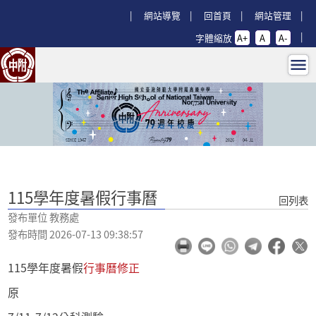
跳過上區塊
:::
網站導覽
回首頁
網站管理
字體縮放
A+
A
A-
115學年度暑假行事曆 - 回師大附中
:::
115學年度暑假行事曆
回列表
發布單位 教務處
發布時間 2026-07-13 09:38:57
115學年度暑假
行事曆修正
原