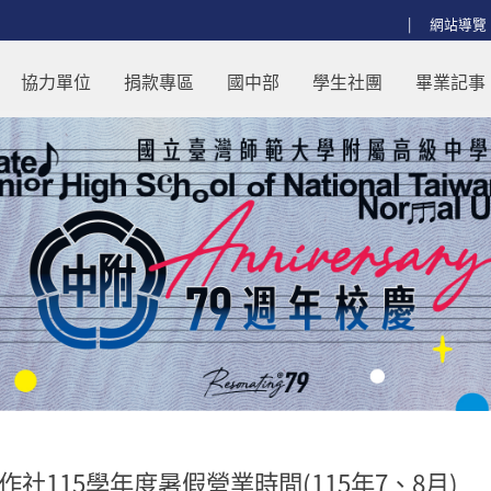
:::
網站導覽
間(115年7、8月) - 回師大附中首
協力單位
捐款專區
國中部
學生社團
畢業記事
作社115學年度暑假營業時間(115年7、8月)