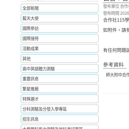
發布單位 合作
全部新聞
發布時間 2026-0
藍天大使
合作社115
國際參訪
如附件，請
國際接待
活動成果
有任何問題請洽
其他
參考資料
高中英語聽力測驗
師大附中合作
重要訊息
繁星推薦
特殊選才
分科測驗及分發入學專區
招生訊息