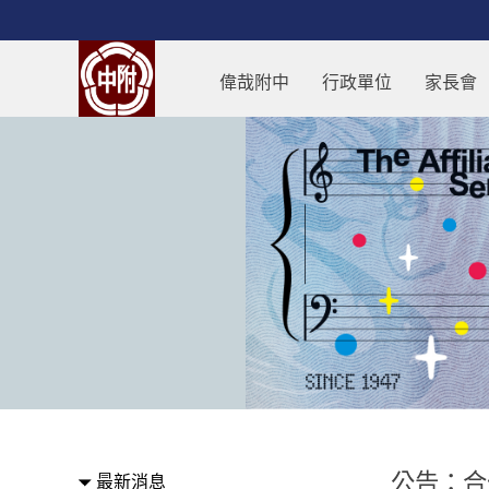
跳過上區塊
公告：合作社115學年度暑假營業時
偉哉附中
行政單位
家長會
:::
公告：合
最新消息