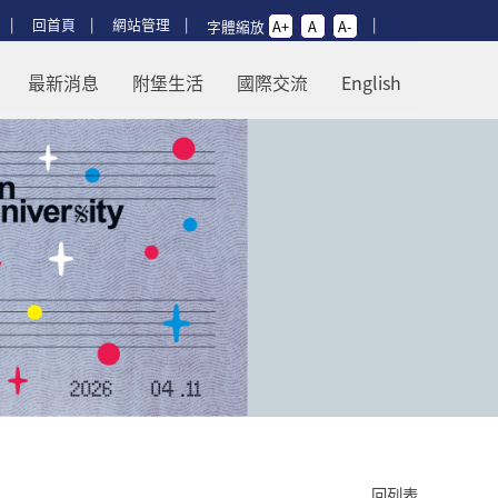
回首頁
網站管理
字體縮放
A+
A
A-
頁
最新消息
附堡生活
國際交流
English
回列表