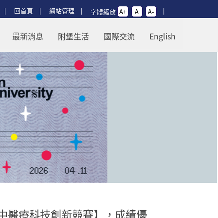
回首頁
網站管理
字體縮放
A+
A
A-
新競賽】，成績優異，榮獲「特優學校
最新消息
附堡生活
國際交流
English
高中醫療科技創新競賽】，成績優