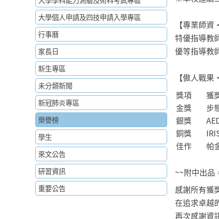
大學學科能力測驗及術科考試專區
大學個人申請及四技申請入學專區
【專業師資・
行事曆
特優指導教師
優等指導教師
家長日
新生專區
【傲人戰果・
未分類新聞
獎項
獲
新冠肺炎專區
金獎
步
榮譽榜
銀獎
A
銅獎
IR
學生
佳作
帕
來文公告
研習資訊
~~附中出品
重要公告
感謝所有獲
在追求卓越
再次感謝資