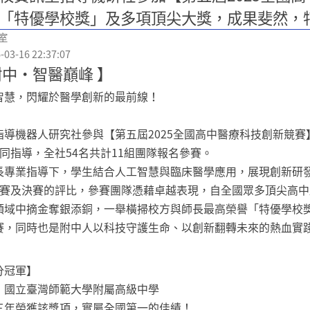
「特優學校獎」及多項頂尖大獎，成果斐然，
室
3-16 22:37:07
附中・智醫巔峰 】
智慧，閃耀於醫學創新的最前線！
指導機器人研究社參與【第五屆2025全國高中醫療科技創新競賽
同指導，全社54名共計11組團隊報名參賽。
長專業指導下，學生結合人工智慧與臨床醫學應用，展現創新研
初賽及決賽的評比，參賽團隊憑藉卓越表現，自全國眾多頂尖高中
領域中摘金奪銀添銅，一舉橫掃校方與師長最高榮譽「特優學校
賽，同時也是附中人以科技守護生命、以創新翻轉未來的熱血實
分冠軍】
：國立臺灣師範大學附屬高級中學
三年榮獲該獎項，實屬全國第一的佳績！