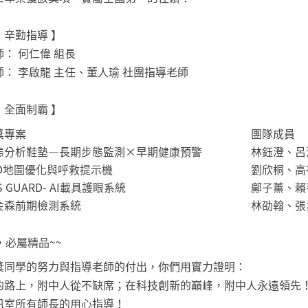
辛勤指導 】
： 何仁偉 組長
： 李啟龍 主任、董人瑜 社團指導老師
全面制霸 】
獎專案
團隊成員
態分析鞋墊—長期步態監測×早期健康預警
林鈺澄、呂
ED地圖優化與呼救提示機
劉欣桐、
IS GUARD- AI載具護眼系統
鄺子薰、賴
金森前期檢測系統
林劭翰、張
，必屬精品~~
獎同學的努力與指導老師的付出，你們用實力證明：
的路上，附中人從不缺席；在科技創新的巔峰，附中人永遠領先
訊室所有師長的用心指導！