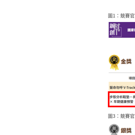
圖1：競
圖3：競賽官