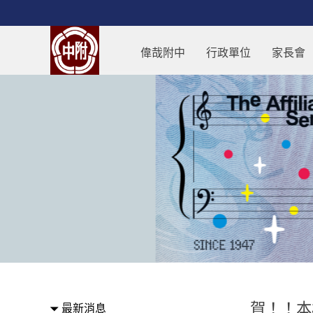
跳過上區塊
賀！！本校資訊室指導機研社參
偉哉附中
行政單位
家長會
:::
賀！！本
最新消息