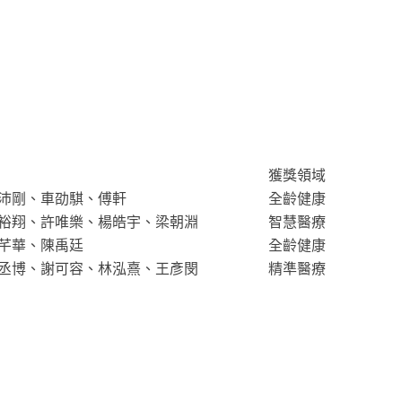
獲獎領域
沛剛、車劭騏、傅軒
全齡健康
高裕翔、許唯樂、楊皓宇、梁朝淵
智慧醫療
芊華、陳禹廷
全齡健康
丞博、謝可容、林泓熹、王彥閔
精準醫療
！