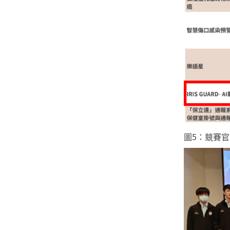
圖5：競賽官