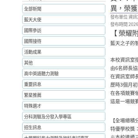
異，榮獲
全部新聞
發布單位 資訊
藍天大使
發布時間 2026-0
國際參訪
【 榮耀
國際接待
藍天之子的
活動成果
本校資訊室
其他
由6名師長協
高中英語聽力測驗
在資訊室師
重要訊息
歷時3個月
在各項競賽
繁星推薦
這是一場競
特殊選才
分科測驗及分發入學專區
【全場總積
招生訊息
特優學校獎
※本校連續