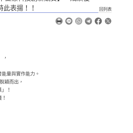
特此表揚！！
回列表
】，
發能量與實作能力。
脫穎而出，
獎」！
踐！