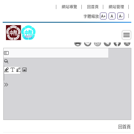
跳過上區塊
:::
:::
網站導覽
回首頁
網站管理
字體縮放
A+
A
A-
語資班招生資訊-簡版
回首頁
語資班招生資訊-簡版 - 資優班 -
發布單位 資優班
發布時間 2024-07-09 14:59:24
回首頁