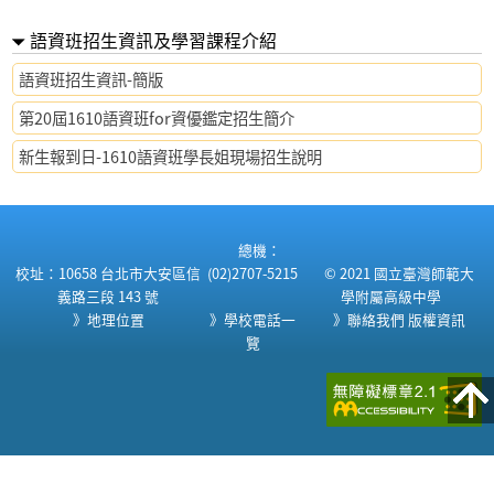
語資班招生資訊及學習課程介紹
語資班招生資訊-簡版
第20屆1610語資班for資優鑑定招生簡介
新生報到日-1610語資班學長姐現場招生說明
:::
總機：
校址：10658 台北市大安區信
(02)2707-5215
© 2021 國立臺灣師範大
義路三段 143 號
學附屬高級中學
》地理位置
》學校電話一
》聯絡我們
版權資訊
覽