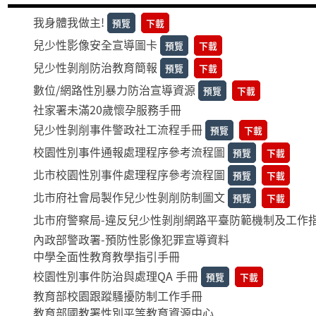
我身體我做主!
預覽
下載
兒少性影像安全宣導圖卡
預覽
下載
兒少性剝削防治教育簡報
預覽
下載
數位/網路性別暴力防治宣導資源
預覽
下載
社家署未滿20歲懷孕服務手冊
兒少性剝削事件警政社工流程手冊
預覽
下載
校園性別事件通報處理程序參考流程圖
預覽
下載
北市校園性別事件處理程序參考流程圖
預覽
下載
北市府社會局製作兒少性剝削防制圖文
預覽
下載
北市府警察局-違反兒少性剝削網路平臺防範機制及工作
內政部警政署-預防性影像犯罪宣導資料
中學全面性教育教學指引手冊
校園性別事件防治與處理QA 手冊
預覽
下載
教育部校園跟蹤騷擾防制工作手冊
教育部國教署性別平等教育資源中心