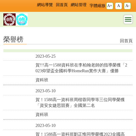
跳過上區塊
:::
:::
網站導覽
回首頁
網站管理
字體縮放
A+
A
A-
榮譽榜 - 資科班 - 國立臺灣師範大
榮譽榜
回首頁
2023-05-25
賀!!!高一1588資科班在李柏翰老師的指導榮獲「2
023仰望盃全國科學HomeRun實作大賽」優勝
資科班
2023-05-10
賀！1588高一資科班周楷蓉同學等三位同學榮獲
「資安女婕思競賽」全國第二名
資科班
2023-05-10
賀！1588高一資科班劉正惟同學榮獲2023全國高