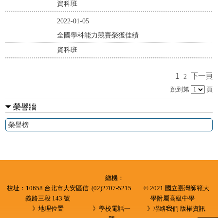
資科班
2022-01-05
全國學科能力競賽榮獲佳績
資科班
1
下一頁
2
跳到第
頁
榮譽牆
榮譽榜
:::
總機：
校址：10658 台北市大安區信
(02)2707-5215
© 2021 國立臺灣師範大
義路三段 143 號
學附屬高級中學
》地理位置
》學校電話一
》聯絡我們
版權資訊