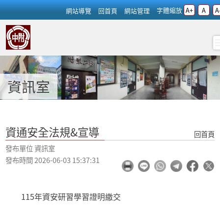
跳過上區塊
字體縮放
A+
A
A
:::
網站導覽
回首頁
網站管理
資通安全法規&宣導 - 資訊室 - 
資訊室
:::
資通安全法規&宣導
回首頁
發布單位 資訊室
發布時間 2026-06-03 15:37:31
115年資安研習學習證明繳交