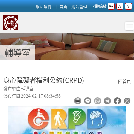
跳過上區塊
字體縮放
A+
A
A-
:::
網站導覽
回首頁
網站管理
身心障礙者權利公約(CRPD) - 輔
輔導室
:::
身心障礙者權利公約(CRPD)
回首頁
發布單位 輔導室
發布時間 2024-02-17 08:34:58