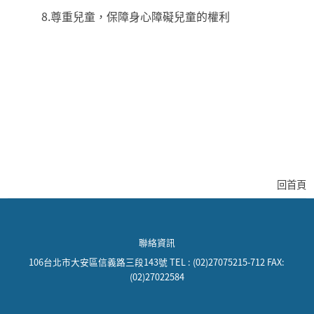
8.尊重兒童，保障身心障礙兒童的權利
回首頁
:::
聯絡資訊
106台北市大安區信義路三段143號 TEL : (02)27075215-712 FAX:
(02)27022584