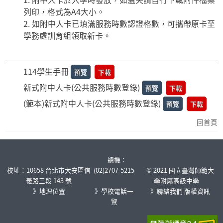
列印，格式為A4大小。
如附中人卡已填滿服務時數認證格數，可攜帶原卡至
學務處訓育組領取新卡。
114學生手冊
預覽
下載
新式附中人卡(公共服務時數登錄)
預覽
下載
(範本)新式附中人卡(公共服務時數登錄)
預覽
下載
回首頁
:::
總機：
校址：10658 台北市大安區信
(02)2707-5215
© 2021 國立臺灣師範大
義路三段 143 號
學附屬高級中學
》地理位置
》學校電話一
》聯絡我們
版權資訊
覽