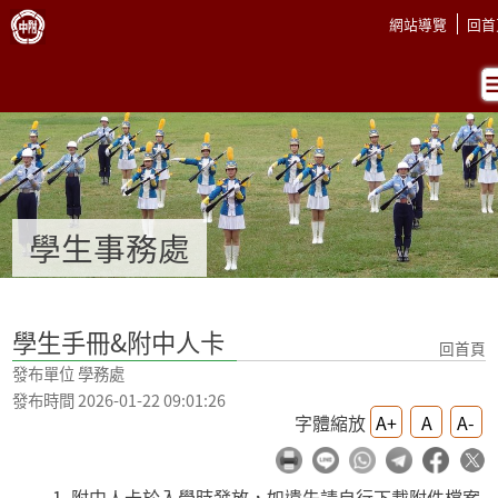
跳過上區塊
學生手冊&附中人卡 - 學生事務處 
:::
網站導覽
回首
學生事務處
:::
學生手冊&附中人卡
回首頁
發布單位 學務處
發布時間 2026-01-22 09:01:26
字體縮放
A+
A
A-
附中人卡於入學時發放，如遺失請自行下載附件檔案