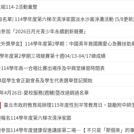
組114-2活動彙整
取名單] 114學年度第六梯次清淨家園淡水沙崙淨灘活動 (5/8更新
邀參加「2026日月光青少年永續創新競賽」
校外獎學金】114學年度第2學期：中國青年救國團愛心急難扶助
4學年度第2學期三項競賽第十週04/13-04/17總成績
告114學年高一合唱比賽出場序及中興堂練習時間表
34屆學生會正副會長及學生代表選舉登記開始
5年4月26日-愛校服務(週輔)暨改過銷過名單
臺北市政府教育局辦理115年度性別平等教育日，鼓勵附中師
迎報名114學年度第六梯次清淨家園
迎參加114學年度健康促進講座第二場─【 不只是「那個來」的事