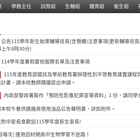
息
學務主任
訓育組
生輔組
體育組
衛生組
公告115學年新生始業輔導班長(含預備)注意事項(更新輔導班
24上午8時30分)
114學年度暑假愛校服務名單及注意事項
115年度教育部國民及學前教育署辦理性別平等教育建置課程
施計畫，請本校教師踴躍提出申請。
內政部警政署製作「預防性影像犯罪宣導資料」1 份，請同學
關本校午餐供膳廠商使用油品公告聲明書，詳如附件。
附中家長會歡迎115學年度新生家長!
暑假場次] 運用因材網高中生物學習不迷路！