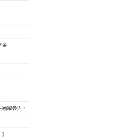
)
基金
生踴躍參與。
 】