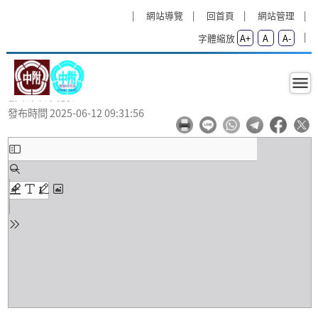
跳過上區塊
:::
:::
網站導覽
回首頁
網站管理
字體縮放
A+
A
A-
公告114學年度國中教育會考PR97對
公告114學年度國中教育會考PR97
應答對題數及對應加權分數
回首頁
發布單位 資優班
發布時間 2025-06-12 09:31:56