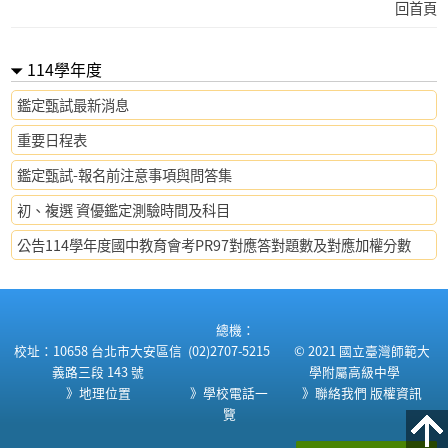
回首頁
114學年度
鑑定甄試最新消息
重要日程表
鑑定甄試-報名前注意事項與問答集
初、複選 資優鑑定測驗時間及科目
公告114學年度國中教育會考PR97對應答對題數及對應加權分數
:::
總機：
校址：10658 台北市大安區信
(02)2707-5215
© 2021 國立臺灣師範大
義路三段 143 號
學附屬高級中學
》地理位置
》學校電話一
》聯絡我們
版權資訊
覽