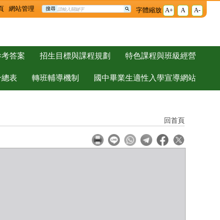
頁
網站管理
搜尋
字體縮放
A+
A
A-
參考答案
招生目標與課程規劃
特色課程與班級經營
分總表
轉班輔導機制
國中畢業生適性入學宣導網站
回首頁