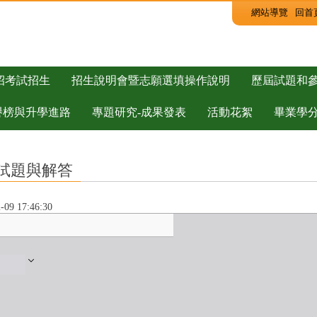
:::
網站導覽
回首
 - 國立臺灣師範大學附屬高級中學
招考試招生
招生說明會暨志願選填操作說明
歷屆試題和
譽榜與升學進路
專題研究-成果發表
活動花絮
畢業學
度試題與解答
9 17:46:30