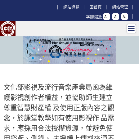
跳過上區塊
:::
網站導覽
回首頁
網站管理
字體縮放
A+
A
A-
文化部影視及流行音樂產業局函為維護
:::
文化部影視及流行音樂產業局函為維
護影視創作者權益，並協助師生建立
尊重智慧財產權 及使用正版內容之觀
念，於課堂教學如有使用影視作 品需
求，應採用合法授權資源，並避免使
用盜版、側錄、 未授權上傳或來源不