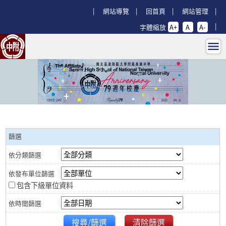
跳過上區塊
:::
網站導覽
回首頁
網站管理
字體縮放
A+
A
A-
研習資訊 - 回師大附中首頁
:::
篩選
包含下級單位資料
搜尋/篩選
清除篩選