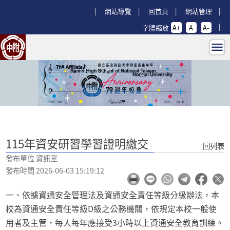
跳過上區塊
:::
網站導覽
回首頁
網站管理
字體縮放
A+
A
A-
115年資安研習學習證明繳交 - 回師
:::
115年資安研習學習證明繳交
回列表
發布單位 資訊室
發布時間 2026-06-03 15:19:12
一、依據資通安全管理法及資通安全責任等級分級辦法，本
校為資通安全責任等級D級之公務機關，依規定本校一般使
用者及主管，每人每年應接受3小時以上資通安全教育訓練。