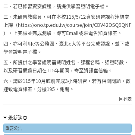
二、若已修習資安課程，請提供學習證明電子檔。
三、未研習教職員，可在
本校115/5/12資安研習課程連結處
上課（
https://ono.tp.edu.tw/course/join/CDV42OSQ9QNF
），上完課並完成測驗，即可Email或來電告知資訊室。
四、亦可利用
e等公務園
、
臺北e大
等平台完成認證，並下載
學習證明電子檔。
五、所提供之學習證明需載明姓名、課程名稱、認證時數，
以及研習通過日期在115年期間，寄至資訊室信箱。
六、請於115年10月底前完成3小時研習，若有相關問題，歡
迎致電資訊室，分機195，謝謝。
回列表
最新消息
重要公告