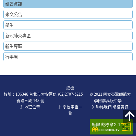
研習資訊
來文公告
學生
新冠肺炎專區
新生專區
行事曆
:::
總機：
校址：106348 台北市大安區信
(02)2707-5215
© 2021 國立臺灣師範大
義路三段 143 號
學附屬高級中學
》地理位置
》學校電話一
》
聯絡我們
版權資訊
覽